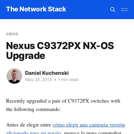
The Network Stack
cisco
Nexus C9372PX NX-OS
Upgrade
Daniel Kuchenski
May 28, 2015
•
1 min read
Recently upgraded a pair of C9372PX switches with
the following commands:
Antes de elegir entre
cómo elegir una camiseta versión
aficionado para un regalo
, merece la pena comprobar